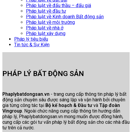
Pháp luật về đấu thầu – đấu giá
Pháp luật về đầu tư
Pháp luật về Kinh doanh Bất động sản
Pháp luật về môi trường
Pháp luật về nhà ở
Pháp luật xây dựng
Pháp lý tiêu biểu
Tin tức & Sự Kiện
PHÁP LÝ BẤT ĐỘNG SẢN
Phaplybatdongsan.vn
- trang cung cấp thông tin pháp lý bất
động sản chuyên sâu được sáng lập và vận hành bởi chuyên
gia từng công tác tại
Bộ kế hoạch & Đầu tư
và
Tập đoàn
Vingroup
. Ngoài chức năng cung cấp thông tin hướng dẫn
pháp lý, Phaplybatdongsan.vn mong muốn được đồng hành,
cung cấp các gói tư vấn pháp lý bất động sản cho các nhà đầu
tư trên cả nước.