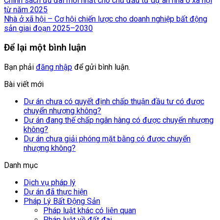
Chính sách ưu đãi mới nhất cho chủ đầu tư dự án nhà ở xã hội
từ năm 2025
Nhà ở xã hội – Cơ hội chiến lược cho doanh nghiệp bất động
sản giai đoạn 2025–2030
Để lại một bình luận
Bạn phải
đăng nhập
để gửi bình luận.
Bài viết mới
Dự án chưa có quyết định chấp thuận đầu tư có được
chuyển nhượng không?
Dự án đang thế chấp ngân hàng có được chuyển nhượng
không?
Dự án chưa giải phóng mặt bằng có được chuyển
nhượng không?
Danh mục
Dịch vụ pháp lý
Dự án đã thực hiện
Pháp Lý Bất Động Sản
Pháp luật khác có liên quan
Pháp luật về đất đai