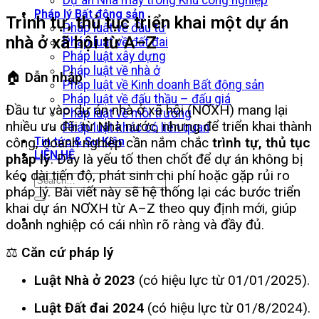
Dự án Nhà máy trong Khu công nghiệp
Pháp lý Bất động sản
Trình tự, thủ tục triển khai một dự án
Pháp luật về đầu tư
nhà ở xã hội từ A–Z
Pháp luật về đất đai
Pháp luật xây dựng
Pháp luật về nhà ở
🏠
Dẫn nhập
Pháp luật về Kinh doanh Bất động sản
Pháp luật về đấu thầu – đấu giá
Đầu tư vào dự án nhà ở xã hội (NƠXH) mang lại
Pháp luật về môi trường
nhiều ưu đãi từ Nhà nước, nhưng để triển khai thành
Pháp luật khác có liên quan
công, doanh nghiệp cần nắm chắc
trình tự, thủ tục
Tin tức & Sự Kiện
LIÊN HỆ
pháp lý
. Đây là yếu tố then chốt để dự án không bị
kéo dài tiến độ, phát sinh chi phí hoặc gặp rủi ro
pháp lý. Bài viết này sẽ hệ thống lại các bước triển
khai dự án NƠXH từ A–Z theo quy định mới, giúp
doanh nghiệp có cái nhìn rõ ràng và đầy đủ.
⚖️
Căn cứ pháp lý
Luật Nhà ở 2023
(có hiệu lực từ 01/01/2025).
Luật Đất đai 2024
(có hiệu lực từ 01/8/2024).