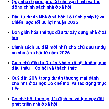
Quỹ nhà ở quốc gia: Cơ chế vận hành và tác
động chính sách nhà ở xã hội
Đầu tư dự án Nhà ở xã hội: Lộ trình pháp lý và
Chiến lược tối ưu lợi nhuận 2026
Đơn giản hóa thủ tục đầu tư xây dựng nhà ở xã
hội
Chính sách ưu đãi mới nhất cho chủ đầu tư dự
án nhà ở xã hội từ năm 2026
Giao chủ đầu tư Dự án Nhà ở xã hội không qua
đấu thầu – Cơ hội và thách thức
Quỹ đất 20% trong dự án thương mại dành
cho nhà ở xã hội: Cơ chế mới và tác động thực
tiễn
Cơ chế bồi thường, tái định cư và tạo quỹ đất
phát triển nhà ở xã hội