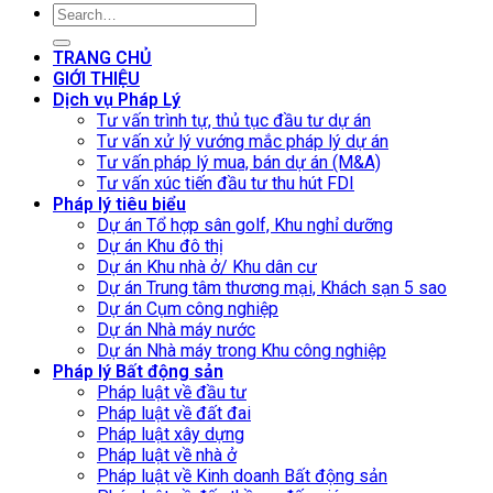
TRANG CHỦ
GIỚI THIỆU
Dịch vụ Pháp Lý
Tư vấn trình tự, thủ tục đầu tư dự án
Tư vấn xử lý vướng mắc pháp lý dự án
Tư vấn pháp lý mua, bán dự án (M&A)
Tư vấn xúc tiến đầu tư thu hút FDI
Pháp lý tiêu biểu
Dự án Tổ hợp sân golf, Khu nghỉ dưỡng
Dự án Khu đô thị
Dự án Khu nhà ở/ Khu dân cư
Dự án Trung tâm thương mại, Khách sạn 5 sao
Dự án Cụm công nghiệp
Dự án Nhà máy nước
Dự án Nhà máy trong Khu công nghiệp
Pháp lý Bất động sản
Pháp luật về đầu tư
Pháp luật về đất đai
Pháp luật xây dựng
Pháp luật về nhà ở
Pháp luật về Kinh doanh Bất động sản