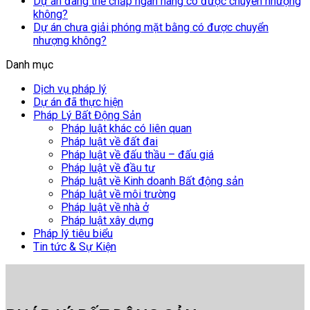
Dự án đang thế chấp ngân hàng có được chuyển nhượng
không?
Dự án chưa giải phóng mặt bằng có được chuyển
nhượng không?
Danh mục
Dịch vụ pháp lý
Dự án đã thực hiện
Pháp Lý Bất Động Sản
Pháp luật khác có liên quan
Pháp luật về đất đai
Pháp luật về đấu thầu – đấu giá
Pháp luật về đầu tư
Pháp luật về Kinh doanh Bất động sản
Pháp luật về môi trường
Pháp luật về nhà ở
Pháp luật xây dựng
Pháp lý tiêu biểu
Tin tức & Sự Kiện