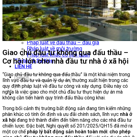
Dự án Nhà máy trong Khu công nghiệp
Pháp lý Bất động sản
Pháp luật về đầu tư
Pháp luật về đất đai
Pháp luật xây dựng
Pháp luật về nhà ở
Pháp luật về Kinh doanh Bất động sản
Pháp luật về đấu thầu – đấu giá
Pháp luật về môi trường
Giao chủ đầu tư không qua đấu thầu –
Pháp luật khác có liên quan
Cơ hội lớn cho nhà đầu tư nhà ở xã hội
Tin tức & Sự Kiện
LIÊN HỆ
“Giao chủ đầu tư không qua đấu thầu” là một khái niệm trong
lĩnh vực đầu tư và quản lý dự án, thường xuất hiện trong các
quy định pháp luật về đầu tư công và xây dựng. Điều này có
nghĩa là việc giao cho một chủ đầu tư thực hiện dự án mà
không cần tiến hành quy trình đấu thầu công khai.
Trong bối cảnh thị trường bất động sản đang tìm kiếm những
phân khúc có tính ổn định và ưu đãi chính sách, lĩnh vực
nhà ở
xã hội
đang trở thành điểm đến tiềm năng cho các nhà đầu tư
chiến lược. Đặc biệt, Nghị quyết số 201/2025/QH15 đã mở ra
một cơ chế
pháp lý bất động sản hoàn toàn mới
:
cho phép