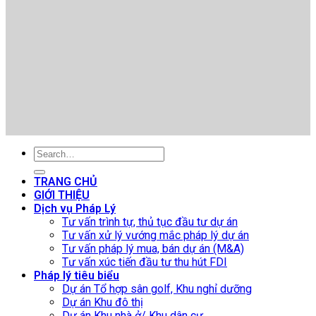
TRANG CHỦ
GIỚI THIỆU
Dịch vụ Pháp Lý
Tư vấn trình tự, thủ tục đầu tư dự án
Tư vấn xử lý vướng mắc pháp lý dự án
Tư vấn pháp lý mua, bán dự án (M&A)
Tư vấn xúc tiến đầu tư thu hút FDI
Pháp lý tiêu biểu
Dự án Tổ hợp sân golf, Khu nghỉ dưỡng
Dự án Khu đô thị
Dự án Khu nhà ở/ Khu dân cư