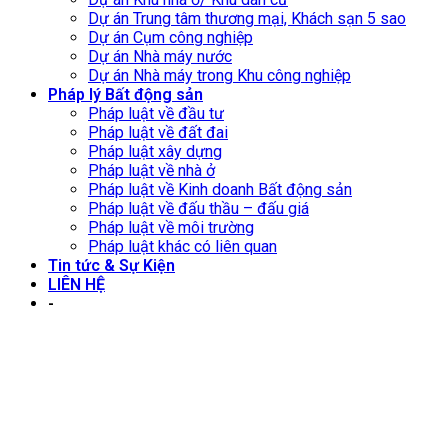
Dự án Trung tâm thương mại, Khách sạn 5 sao
Dự án Cụm công nghiệp
Dự án Nhà máy nước
Dự án Nhà máy trong Khu công nghiệp
Pháp lý Bất động sản
Pháp luật về đầu tư
Pháp luật về đất đai
Pháp luật xây dựng
Pháp luật về nhà ở
Pháp luật về Kinh doanh Bất động sản
Pháp luật về đấu thầu – đấu giá
Pháp luật về môi trường
Pháp luật khác có liên quan
Tin tức & Sự Kiện
LIÊN HỆ
-