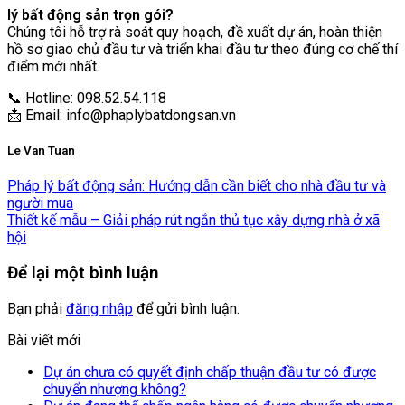
lý bất động sản trọn gói?
Chúng tôi hỗ trợ rà soát quy hoạch, đề xuất dự án, hoàn thiện
hồ sơ giao chủ đầu tư và triển khai đầu tư theo đúng cơ chế thí
điểm mới nhất.
📞 Hotline: 098.52.54.118
📩 Email:
info@phaplybatdongsan.vn
Le Van Tuan
Pháp lý bất động sản: Hướng dẫn cần biết cho nhà đầu tư và
người mua
Thiết kế mẫu – Giải pháp rút ngắn thủ tục xây dựng nhà ở xã
hội
Để lại một bình luận
Bạn phải
đăng nhập
để gửi bình luận.
Bài viết mới
Dự án chưa có quyết định chấp thuận đầu tư có được
chuyển nhượng không?