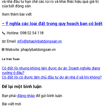
và nhà đầu tư hạn chế các rủi ro và khai thác hiệu quả giá trị
của bất động sản.
Xem thêm bài viết:
– Ý nghĩa các loại đất trong quy hoạch bạn có biết
📞 Hotline: 098.52.54.118
📧 Email:
info@phaplybatdongsan.vn
🌐 Website: phaplybatdongsan.vn
Le Van Tuan
Có đất rồi nhưng không làm được dự án: Doanh nghiệp đang
vướng ở đâu?
Có đất rồi có được làm chủ đầu tư dự án nhà ở xã hội không?
Để lại một bình luận
Bạn phải
đăng nhập
để gửi bình luận.
Bài viết mới