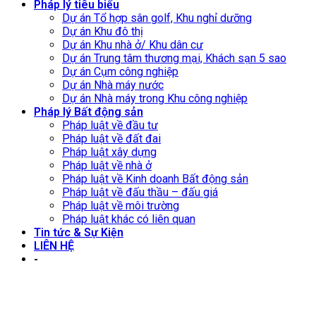
Pháp lý tiêu biểu
Dự án Tổ hợp sân golf, Khu nghỉ dưỡng
Dự án Khu đô thị
Dự án Khu nhà ở/ Khu dân cư
Dự án Trung tâm thương mại, Khách sạn 5 sao
Dự án Cụm công nghiệp
Dự án Nhà máy nước
Dự án Nhà máy trong Khu công nghiệp
Pháp lý Bất động sản
Pháp luật về đầu tư
Pháp luật về đất đai
Pháp luật xây dựng
Pháp luật về nhà ở
Pháp luật về Kinh doanh Bất động sản
Pháp luật về đấu thầu – đấu giá
Pháp luật về môi trường
Pháp luật khác có liên quan
Tin tức & Sự Kiện
LIÊN HỆ
-