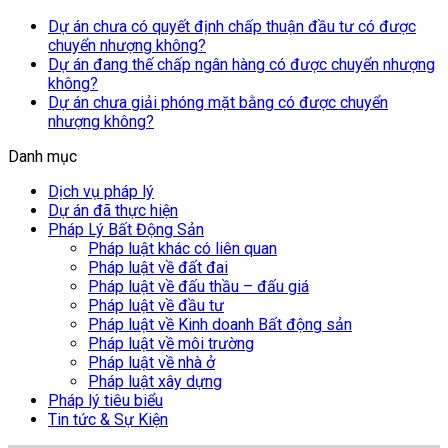
Dự án chưa có quyết định chấp thuận đầu tư có được
chuyển nhượng không?
Dự án đang thế chấp ngân hàng có được chuyển nhượng
không?
Dự án chưa giải phóng mặt bằng có được chuyển
nhượng không?
Danh mục
Dịch vụ pháp lý
Dự án đã thực hiện
Pháp Lý Bất Động Sản
Pháp luật khác có liên quan
Pháp luật về đất đai
Pháp luật về đấu thầu – đấu giá
Pháp luật về đầu tư
Pháp luật về Kinh doanh Bất động sản
Pháp luật về môi trường
Pháp luật về nhà ở
Pháp luật xây dựng
Pháp lý tiêu biểu
Tin tức & Sự Kiện