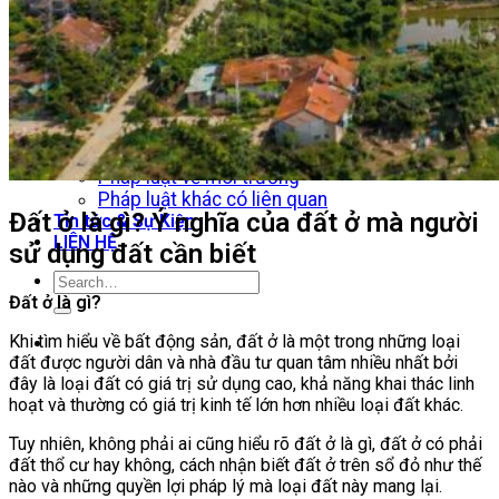
Dự án Nhà máy trong Khu công nghiệp
Pháp lý Bất động sản
Pháp luật về đầu tư
Pháp luật về đất đai
Pháp luật xây dựng
Pháp luật về nhà ở
Pháp luật về Kinh doanh Bất động sản
Pháp luật về đấu thầu – đấu giá
Pháp luật về môi trường
Pháp luật khác có liên quan
Đất ở là gì? Ý nghĩa của đất ở mà người
Tin tức & Sự Kiện
LIÊN HỆ
sử dụng đất cần biết
Đất ở là gì?
Khi tìm hiểu về bất động sản, đất ở là một trong những loại
đất được người dân và nhà đầu tư quan tâm nhiều nhất bởi
đây là loại đất có giá trị sử dụng cao, khả năng khai thác linh
hoạt và thường có giá trị kinh tế lớn hơn nhiều loại đất khác.
Tuy nhiên, không phải ai cũng hiểu rõ đất ở là gì, đất ở có phải
đất thổ cư hay không, cách nhận biết đất ở trên sổ đỏ như thế
nào và những quyền lợi pháp lý mà loại đất này mang lại.