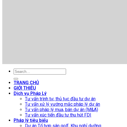
TRANG CHỦ
GIỚI THIỆU
Dịch vụ Pháp Lý
Tư vấn trình tự, thủ tục đầu tư dự án
Tư vấn xử lý vướng mắc pháp lý dự án
Tư vấn pháp lý mua, bán dự án (M&A)
Tư vấn xúc tiến đầu tư thu hút FDI
Pháp lý tiêu biểu
Dự án Tổ hợp sân golf, Khu nghỉ dưỡng