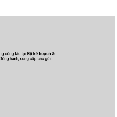
ng công tác tại
Bộ kế hoạch &
đồng hành, cung cấp các gói