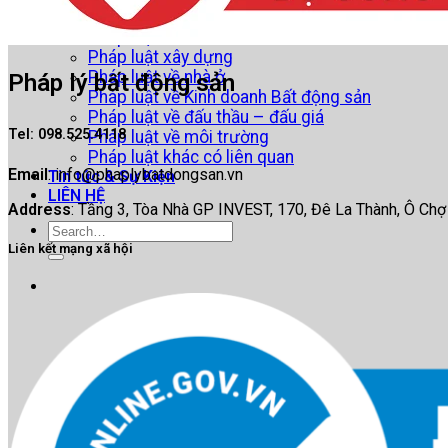
Pháp luật về đầu tư
Pháp luật về đất đai
Pháp luật xây dựng
Pháp luật về nhà ở
Pháp lý bất động sản
Pháp luật về Kinh doanh Bất động sản
Pháp luật về đấu thầu – đấu giá
Tel
: 098.525.4118
Pháp luật về môi trường
Pháp luật khác có liên quan
Email
:
info@phaplybatdongsan.vn
Tin tức & Sự Kiện
LIÊN HỆ
Address
: Tầng 3, Tòa Nhà GP INVEST, 170, Đê La Thành, Ô Chợ
Liên kết mạng xã hội